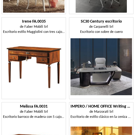
Irene FA.0035
SC30 Century escritorio
de
Faber Mobili Srl
de
Carpanelli Srl
Escritorio estilo Maggiolini con tres cajones
Escritorio con sobre de cuero
Melissa FA.0031
IMPERO / HOME OFFICE Writing desk
de
Faber Mobili Srl
de
Marzorati Srl
Escritorio barroco de madera con 5 cajones, pequeñas decoraciones florales en las piernas, apto para oficinas en estilo clásico y lujoso
Escritorio de estilo clásico en la ceniza de oliva