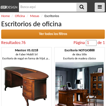
Home
Oficina
Mesas
Escritorios
Escritorios de oficina
Ver todos los filtros
Resultados:76
Página
de 1
Menton VS.0218
Escritorio NOTGIO888
de
Faber Mobili Srl
de
Idea Stile
Escritorio de nogal en forma de frijol, para las oficinas elegantes
Escritorio de madera clásico