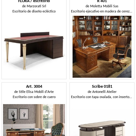
FLORA / escritorio
R 401
de
Marzorati Srl
de
Moletta Mobili Sas
Escritorio de diseño ecléctico
Escritorio ejecutivo en madera de cerezo, la parte superior de cuero, compartimiento secreto
Art. 3004
Scribe 0181
de
Stile Elisa Mobili d'Arte
de
Antonelli Atelier
Escritorio con sobre de cuero
Escritorio con tapa ovalada, con insertos de cuero o tela