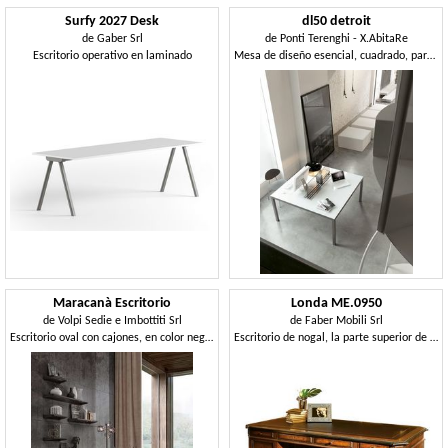
Surfy 2027 Desk
dl50 detroit
de
Gaber Srl
de
Ponti Terenghi - X.AbitaRe
Escritorio operativo en laminado
Mesa de diseño esencial, cuadrado, para la oficina
Maracanà Escritorio
Londa ME.0950
de
Volpi Sedie e Imbottiti Srl
de
Faber Mobili Srl
Escritorio oval con cajones, en color negro Canaletto
Escritorio de nogal, la parte superior de cuero, para la oficina en estilo clásico