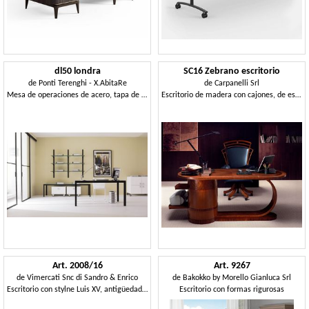
dl50 londra
SC16 Zebrano escritorio
de
Ponti Terenghi - X.AbitaRe
de
Carpanelli Srl
Mesa de operaciones de acero, tapa de cristal, para Studio
Escritorio de madera con cajones, de estilo clásico
Art. 2008/16
Art. 9267
de
Vimercati Snc di Sandro & Enrico
de
Bakokko by Morello Gianluca Srl
Escritorio con stylne Luis XV, antigüedades nuez, de alta calidad
Escritorio con formas rigurosas