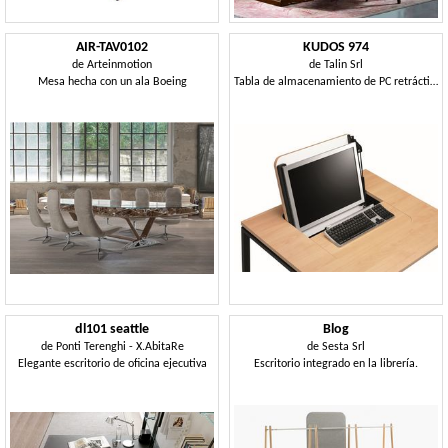
AIR-TAV0102
KUDOS 974
de
Arteinmotion
de
Talin Srl
Mesa hecha con un ala Boeing
Tabla de almacenamiento de PC retráctil, en metal y laminado
dl101 seattle
Blog
de
Ponti Terenghi - X.AbitaRe
de
Sesta Srl
Elegante escritorio de oficina ejecutiva
Escritorio integrado en la librería.