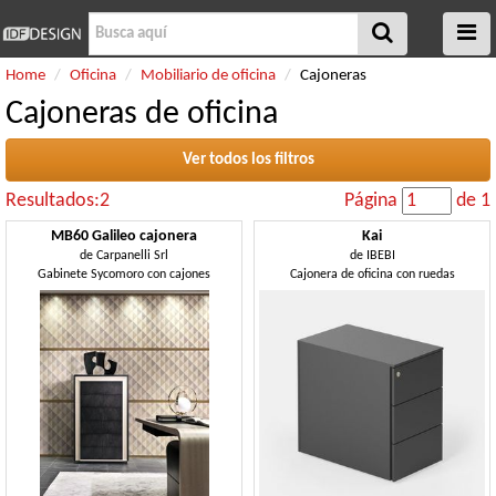
Home
Oficina
Mobiliario de oficina
Cajoneras
Cajoneras de oficina
Ver todos los filtros
Resultados:2
Página
de 1
MB60 Galileo cajonera
Kai
de
Carpanelli Srl
de
IBEBI
Gabinete Sycomoro con cajones
Cajonera de oficina con ruedas