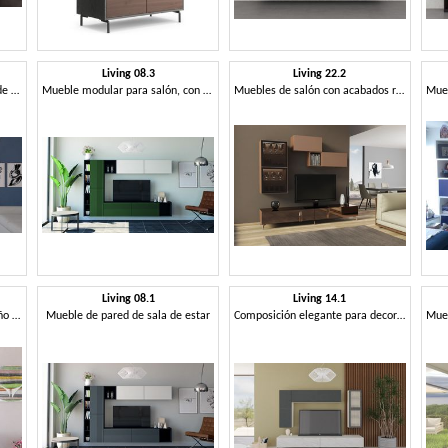
Living 08.3
Living 22.2
Muebles modernos para sala de estar.
Mueble modular para salón, con elementos lacados.
Muebles de salón con acabados refinados.
Living 08.1
Living 14.1
Composición de pared de diseño compacto, para el salón
Mueble de pared de sala de estar
Composición elegante para decorar el salón.