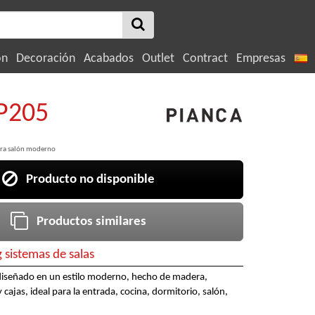
ón
Decoración
Acabados
Outlet
Contract
Empresas
P205
ra salón moderno
Producto no disponible
Productos similares
g sistemas de salas
diseñado en un estilo moderno, hecho de madera,
y cajas, ideal para la entrada, cocina, dormitorio, salón,