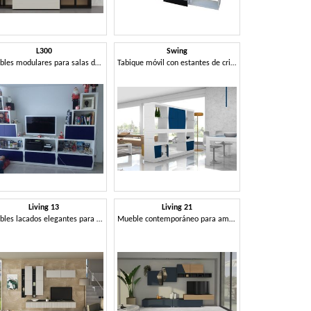
L300
Swing
Muebles modulares para salas de estar
Tabique móvil con estantes de cristal y puertas
Living 13
Living 21
Muebles lacados elegantes para salón.
Mueble contemporáneo para amueblar la sala de estar.