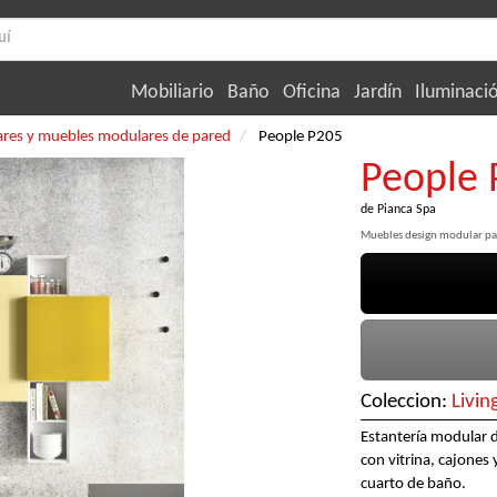
Mobiliario
Baño
Oficina
Jardín
Iluminaci
res y muebles modulares de pared
People P205
People 
de
Pianca Spa
Muebles design modular pa
Coleccion:
Livin
Estantería modular 
con vitrina, cajones 
cuarto de baño.