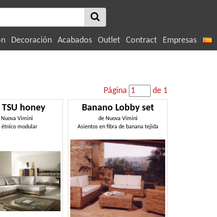
ón
Decoración
Acabados
Outlet
Contract
Empresas
Página
de 1
 TSU honey
Banano Lobby set
e
Nuova Vimini
de
Nuova Vimini
 étnico modular
Asientos en fibra de banana tejida