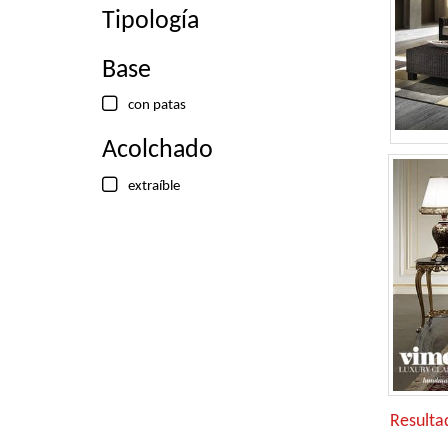
Tipología
Base
con patas
Acolchado
extraíble
Resulta