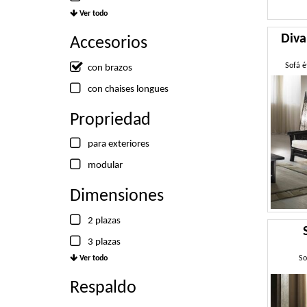
Ver todo
Diva
Accesorios
Sofá é
con brazos
con chaises longues
Propriedad
para exteriores
modular
Dimensiones
2 plazas
3 plazas
Ver todo
So
Respaldo