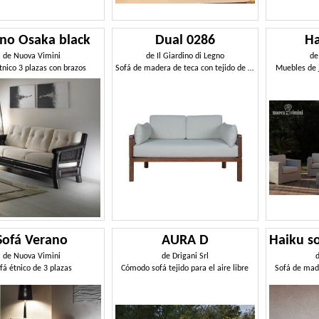
no Osaka black
Dual 0286
Ha
de
Nuova Vimini
de
Il Giardino di Legno
d
tnico 3 plazas con brazos
Sofá de madera de teca con tejido de paja viena
Muebles de j
Sofá Verano
AURA D
de
Nuova Vimini
de
Drigani Srl
fá étnico de 3 plazas
Cómodo sofá tejido para el aire libre
Sofá de made