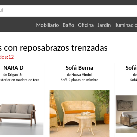
Mobiliario
Baño
Oficina
Jardín
Iluminaci
s con reposabrazos trenzadas
dos:12
NARA D
Sofá Berna
Sofá
de
Drigani Srl
de
Nuova Vimini
d
exterior en madera de teca.
Sofá 2 plazas en mimbre
Sofá