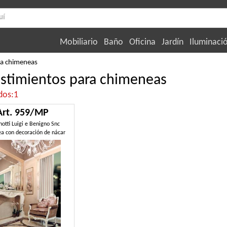
Mobiliario
Baño
Oficina
Jardín
Iluminaci
ra chimeneas
stimientos para chimeneas
dos:1
Art. 959/MP
notti Luigi e Benigno Snc
a con decoración de nácar