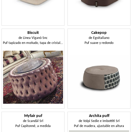
Biscuit
Cakepop
de
Linea Viganò Snc
de
Egoitaliano
Puf tapizado en moñudo, tapa de cristal de cristal redonda
Puf suave y redondo
Myfair puf
Archita puff
de
Scandàl Srl
de
Volpi Sedie e Imbottiti Srl
Puf Capitonné, a medida
Puf de madera, ajustable en altura