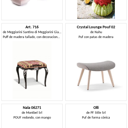
Art. 716
Crystal Lounge Pouf 02
de
Meggiorini Santino di Meggiorini Giampietro e C. Snc
de
Nahu
Puff de madera tallado, con decoraciones de hoja de plata
Puf con patas de madera
Nala 06271
Olli
de
Montbel Srl
de
PF Stile Srl
POUF redondo, con mango
Puf de forma cónica