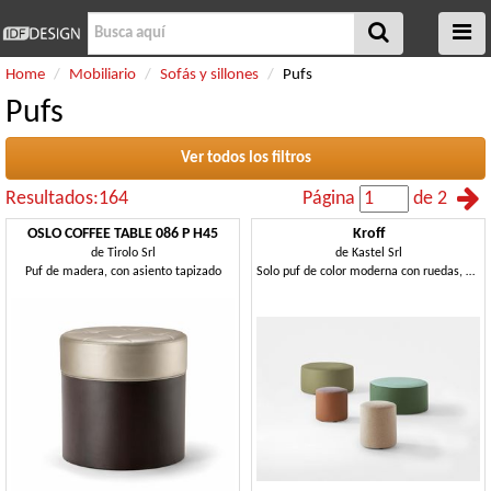
Home
Mobiliario
Sofás y sillones
Pufs
Pufs
Ver todos los filtros
Resultados:164
Página
de 2
OSLO COFFEE TABLE 086 P H45
Kroff
de
Tirolo Srl
de
Kastel Srl
Puf de madera, con asiento tapizado
Solo puf de color moderna con ruedas, para salas de espera