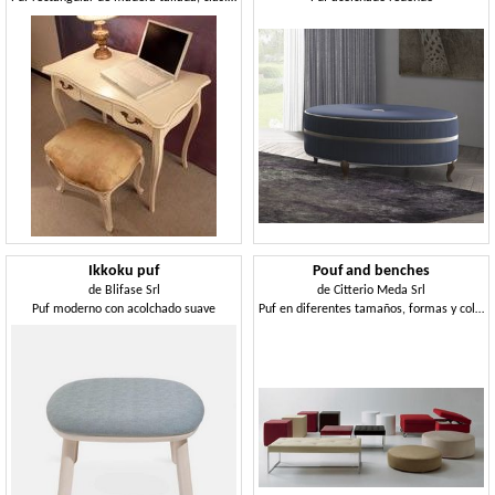
Ikkoku puf
Pouf and benches
de
Blifase Srl
de
Citterio Meda Srl
Puf moderno con acolchado suave
Puf en diferentes tamaños, formas y colores para la sala