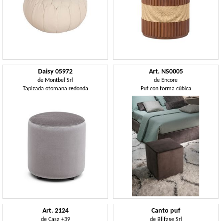
Daisy 05972
Art. NS0005
de
Montbel Srl
de
Encore
Tapizada otomana redonda
Puf con forma cúbica
Art. 2124
Canto puf
de
Casa +39
de
Blifase Srl