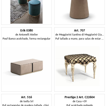
Erik 0380
Art. 707
de
Antonelli Atelier
de
Meggiorini Santino di Meggiorini Giampietro e C. Snc
Pouf Banco acolchado, forma rectangular
Puf tallado a mano, para salas de estar clásicas
Art. 516
Prestige 2 Art. C22604
de
Isella Srl
de
Casa +39
Puf rectangular de madera tallada, clásico de lujo
Puf acolchado redondo