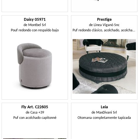
Daisy 05971
Prestige
de
Montbel Srl
de
Linea Viganò Snc
Pouf redondo con respaldo bajo
Puf redondo clásico, acolchado, acolchada, hoteles
Fly Art. C22605
Leia
de
Casa +39
de
MaxDivani Srl
Puf con acolchado capitonnè
Otomana completamente tapizada