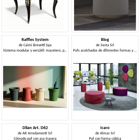
Raffles System
Blog
de
Caimi Brevetti Spa
de
Sesta Srl
Sistema modular y versátil: macetero, papelera, paragüero, taburete y mesa
Pufs acolchados de diferentes formas y tamaños.
Dilan Art. D62
Icaro
de
AR Arredamenti Srl
de
Almas Srl
Cómodo puf con asa trasera
Puf con forma cúbica