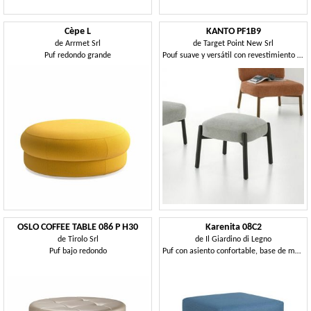
Cèpe L
KANTO PF1B9
de
Arrmet Srl
de
Target Point New Srl
Puf redondo grande
Pouf suave y versátil con revestimiento acolchado
OSLO COFFEE TABLE 086 P H30
Karenita 08C2
de
Tirolo Srl
de
Il Giardino di Legno
Puf bajo redondo
Puf con asiento confortable, base de madera de teca