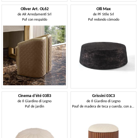
Oliver Art. OL62
Olli Max
de
AR Arredamenti Srl
de
PF Stile Srl
Puf con respaldo
Puf redondo cómodo
Cinema d’été 0383
Grissini 03C3
de
Il Giardino di Legno
de
Il Giardino di Legno
Puf de jardin
Pouf de madera de teca y cuerda, con asiento redondo acolchado