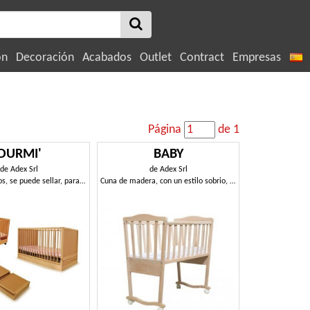
ón
Decoración
Acabados
Outlet
Contract
Empresas
Página
de 1
DURMI'
BABY
de
Adex Srl
de
Adex Srl
Cuna para niños, se puede sellar, para habitaciones de niños
Cuna de madera, con un estilo sobrio, para viveros