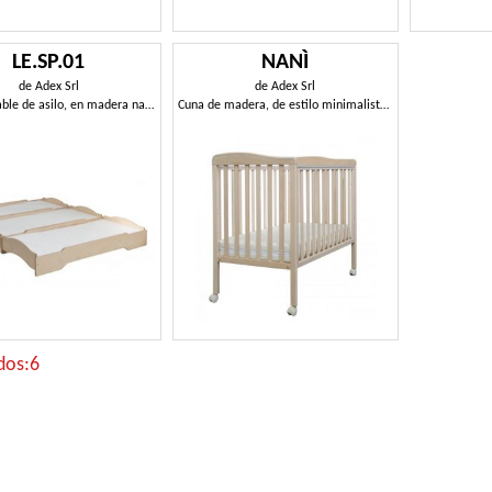
LE.SP.01
NANÌ
de
Adex Srl
de
Adex Srl
Litera apilable de asilo, en madera natural
Cuna de madera, de estilo minimalista, la caída de los lados
dos:6