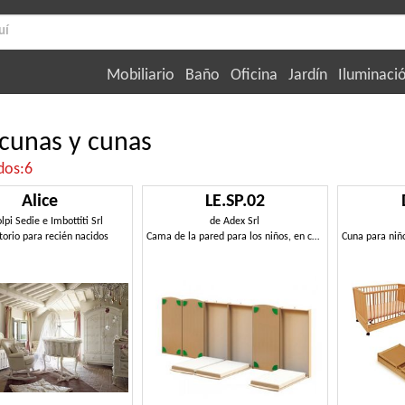
Mobiliario
Baño
Oficina
Jardín
Iluminaci
cunas y cunas
dos:6
Alice
LE.SP.02
lpi Sedie e Imbottiti Srl
de
Adex Srl
orio para recién nacidos
Cama de la pared para los niños, en contrachapado de abedul