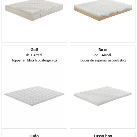
Golf
Boxe
de
T Arredi
de
T Arredi
Topper en fibra hipoalergénica
Topper de espuma viscoelástica
Judo
Lusso box