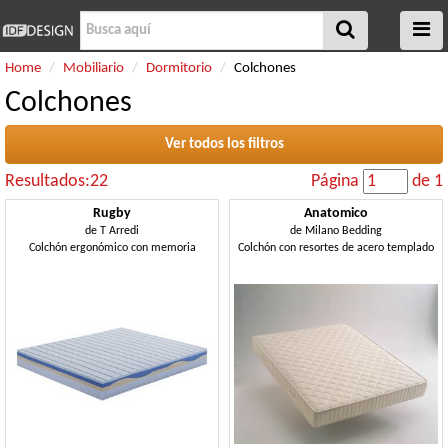
Home
Mobiliario
Dormitorio
Colchones
Colchones
Ver todos los filtros
Resultados:22
Página
de 1
Rugby
Anatomico
de
T Arredi
de
Milano Bedding
Colchón ergonómico con memoria
Colchón con resortes de acero templado