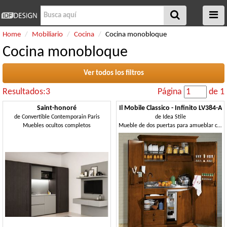
Home
Mobiliario
Cocina
Cocina monobloque
Cocina monobloque
Ver todos los filtros
Resultados:3
Página
de 1
Saint-honoré
Il Mobile Classico - Infinito LV384-A
de
Convertible Contemporain Paris
de
Idea Stile
Muebles ocultos completos
Mueble de dos puertas para amueblar cocinas pequeñas.