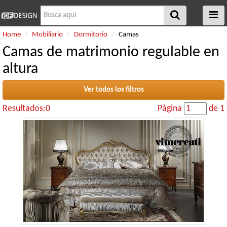
Home
Mobiliario
Dormitorio
Camas
Camas de matrimonio regulable en
altura
Ver todos los filtros
Resultados:0
Página
de 1