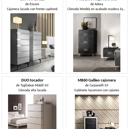
de
Encore
de
Adora
Cajonera lacada con frente capitoné
Cómoda Weekly en acabado madera Sycamore, acabado lacado gris ahumado brillo
DUO tocador
MB60 Galileo cajonera
de
Tagliabue Mobili Srl
de
Carpanelli Srl
Cómoda alta lacada
Gabinete Sycomoro con cajones