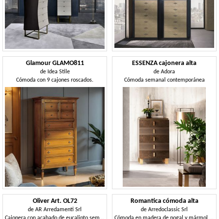
Glamour GLAMO811
ESSENZA cajonera alta
de
Idea Stile
de
Adora
Cómoda con 9 cajones roscados.
Cómoda semanal contemporánea
Oliver Art. OL72
Romantica cómoda alta
de
AR Arredamenti Srl
de
Arredoclassic Srl
Cajonera con acabado de eucalipto semanal
Cómoda en madera de nogal y mármol de Carrara.