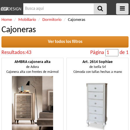
Home
Mobiliario
Dormitorio
Cajoneras
Cajoneras
Ver todos los filtros
Resultados:43
Página
de 1
AMBRA cajonera alta
Art. 2614 Sophiae
de
Adora
de
Isella Srl
Cajonera alta con frentes de mármol
Cómoda con tallas hechas a mano