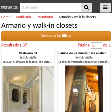
Home
Mobiliario
Dormitorio
Armario y walk-in closets
Armario y walk-in closets
Ver todos los filtros
Resultados:37
Página
de 1
Vestuario 01
Cabina de vestuario para el ático 02
de
Sala Attilio
de
Sala Attilio
Vestuario, pintado de blanco, con sistema modular de mobiliario para espacios domésticos
Cabina de vestuario con puertas corredizas de vidrio, por el ático