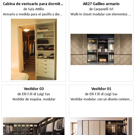
Cabina de vestuario para dormitorio y pasillo
AR27 Galileo armario
de
Sala Attilio
de
Carpanelli Srl
Armario a medida para el pasillo y dormitorio
Walk-in closet modular con elementos de vidrio
Vestidor 03
Vestidor 01
de
Elli F.lli di Luigi Sas
de
Elli F.lli di Luigi Sas
Vestidor de esquina, modular
Vestidor modular, con un diseño contemporáneo.