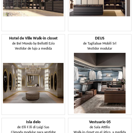
Hotel de Ville Walk-in closet
DEUS
de
Bel Mondo by Bellotti Ezio
de
Tagliabue Mobili Srl
Vestidor de lujo a medida
Vestidor modular
Isla delo
Vestuario 05
de
Elli F.lli di Luigi Sas
de
Sala Attilio
Cómoda modular para vestidor
Walk-in closet en el ático, a medida