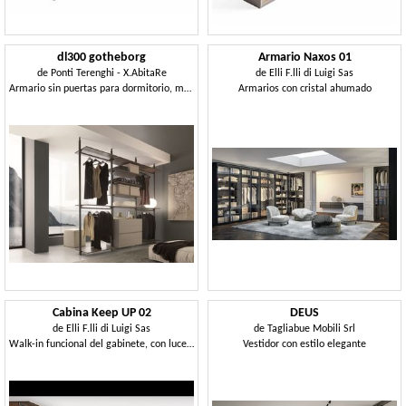
dl300 gotheborg
Armario Naxos 01
de
Ponti Terenghi - X.AbitaRe
de
Elli F.lli di Luigi Sas
Armario sin puertas para dormitorio, montaje en la pared
Armarios con cristal ahumado
Cabina Keep UP 02
DEUS
de
Elli F.lli di Luigi Sas
de
Tagliabue Mobili Srl
Walk-in funcional del gabinete, con luces LED, hoteles
Vestidor con estilo elegante