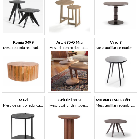
Remix 0499
Art. 630-O Mia
Vino 3
Mesa redonda realizada en varios tipos de madera.
Mesa de centro de madera con tapa ovalada
Mesa auxiliar de madera, con tapa redonda
Maki
Grissini 04J3
MILANO TABLE 083 H44 T
Mesa de centro redonda en roble macizo
Mesa auxiliar de madera de teca, acabado de aceite y cera
Mesa auxiliar redonda de madera