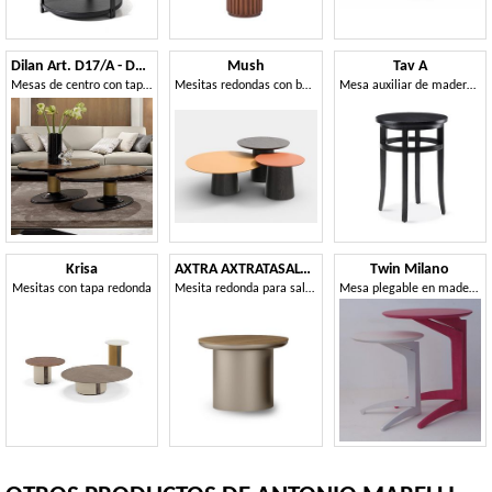
Dilan Art. D17/A - D17/B
Mush
Tav A
Mesas de centro con tapa ovalada
Mesitas redondas con base cónica de madera
Mesa auxiliar de madera con tapa redonda
Krisa
AXTRA AXTRATASALTO / mesa auxiliar redonda
Twin Milano
Mesitas con tapa redonda
Mesita redonda para salón, en madera de nogal canaletto
Mesa plegable en madera de haya, estilo moderno