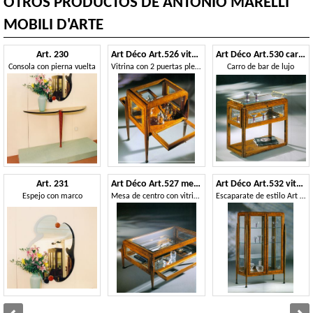
OTROS PRODUCTOS DE ANTONIO MARELLI
MOBILI D'ARTE
Art. 230
Art Déco Art.526 vitrina
Art Déco Art.530 carro de bar
Consola con pierna vuelta
Vitrina con 2 puertas plegables.
Carro de bar de lujo
Art. 231
Art Déco Art.527 mesa pequeña
Art Déco Art.532 vitrina
Espejo con marco
Mesa de centro con vitrina
Escaparate de estilo Art Deco