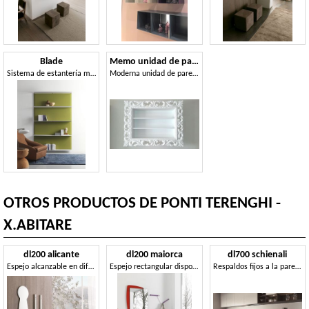
Blade
Memo unidad de pared
Sistema de estantería modular, con paneles fonoabsorbentes
Moderna unidad de pared ideal para salas de estar
OTROS PRODUCTOS DE PONTI TERENGHI -
X.ABITARE
dl200 alicante
dl200 maiorca
dl700 schienali
Espejo alcanzable en diferentes formas y tamaños
Espejo rectangular disponible con varias opciones
Respaldos fijos a la pared para cocinas, hecha de cristal