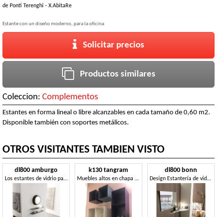
de
Ponti Terenghi - X.AbitaRe
Estante con un diseño moderno, para la oficina
Solicitar precios
Productos similares
Coleccion:
Complementos
Estantes en forma lineal o libre alcanzables en cada tamaño de 0,60 m2.
Disponible también con soportes metálicos.
OTROS VISITANTES TAMBIEN VISTO
dl800 amburgo
k130 tangram
dl800 bonn
Los estantes de vidrio para libros, para estudio profesional
Muebles altos en chapa pintada
Design Estantería de vidrio para casas elegantes