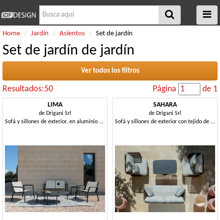
Home
Jardín
Asientos
Set de jardín
Set de jardín de jardín
Ver todos los filtros
Resultados:50
Página
de 1
LIMA
SAHARA
de
Drigani Srl
de
Drigani Srl
Sofá y sillones de exterior, en aluminio y textileno.
Sofá y sillones de exterior con tejido de cuerda.