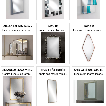
Alexander Art. A03/S
SP/310
Frame D
Espejo de madera de fresno
Espejo rectangular con marco en hierro forjado
Espejo en forma de rombo
AMADEUS 3092 MIRROR
SP37 Sofia espejo
Ares Gold Art. G0014
Clásico Espejo, en latón pulido y latón pulido
Espejo con marco revestido en piel
Espejo con marco lacado