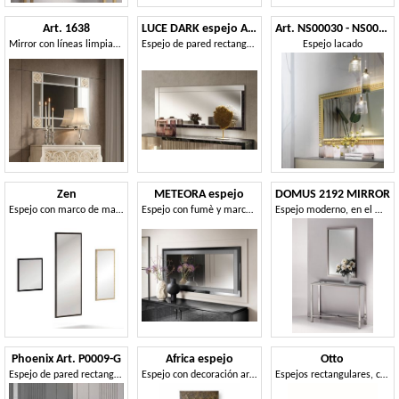
Art. 1638
LUCE DARK espejo Art.61
Art. NS00030 - NS00032
Mirror con líneas limpias y detalles geométricos
Espejo de pared rectangular
Espejo lacado
Zen
METEORA espejo
DOMUS 2192 MIRROR
Espejo con marco de madera sin costuras
Espejo con fumè y marco de acabado plateado
Espejo moderno, en el marco de latón níquel pulido
Phoenix Art. P0009-G
Africa espejo
Otto
Espejo de pared rectangular
Espejo con decoración artística hecha a mano.
Espejos rectangulares, con un diseño moderno, ideal para tiendas y casa