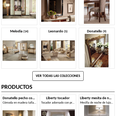
Melodia
Leonardo
Donatello
(14)
(5)
(9)
VER TODAS LAS COLECCIONES
PRODUCTOS
Donatello pecho con cajones
Liberty tocador
Liberty mesita de noche
Cómoda en madera tallada, de estilo neoclásico de lujo, para el dormitorio
Tocador adornado con práctico estante plegable con espejo decorativo, estilo clásico y decorado a mano
Mesilla de noche de lujo en madera, con un estilo clásico, hoteles y salas de prestigio