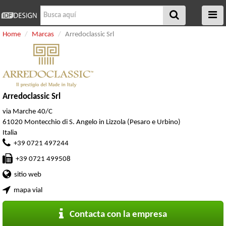
Home
Marcas
Arredoclassic Srl
Arredoclassic Srl
via Marche 40/C
61020 Montecchio di S. Angelo in Lizzola (Pesaro e Urbino)
Italia
+39 0721 497244
+39 0721 499508
sitio web
mapa vial
Contacta con la empresa