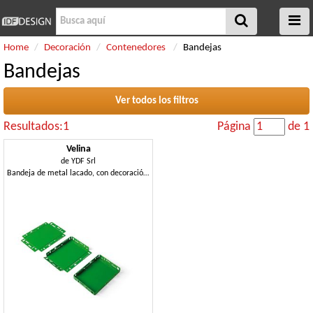
Home
Decoración
Contenedores
Bandejas
Bandejas
Ver todos los filtros
Resultados:1
Página
de 1
Velina
de
YDF Srl
Bandeja de metal lacado, con decoración de corte por láser