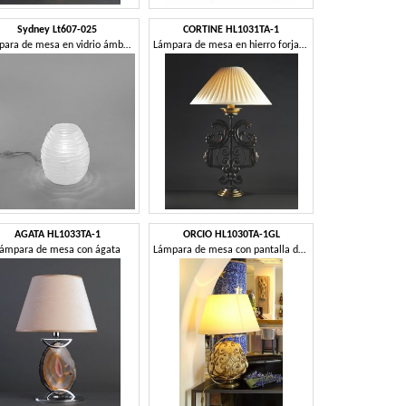
Sydney Lt607-025
CORTINE HL1031TA-1
Lámpara de mesa en vidrio ámbar o blanco
Lámpara de mesa en hierro forjado
AGATA HL1033TA-1
ORCIO HL1030TA-1GL
ámpara de mesa con ágata
Lámpara de mesa con pantalla de tela