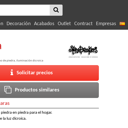
ón
Decoración
Acabados
Outlet
Contract
Empresas
a
ho de piedra, iluminación dicroica
Solicitar precios
Productos similares
aras
iedra en piedra para el hogar.
la luz dicroica.