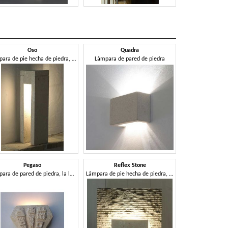
Oso
Quadra
Refle
Lámpara de pie hecha de piedra, luz incandescente
Lámpara de pared de piedra
Pegaso
Reflex Stone
UFO
Lámpara de pared de piedra, la luz halógena
Lámpara de pie hecha de piedra, forma cúbica