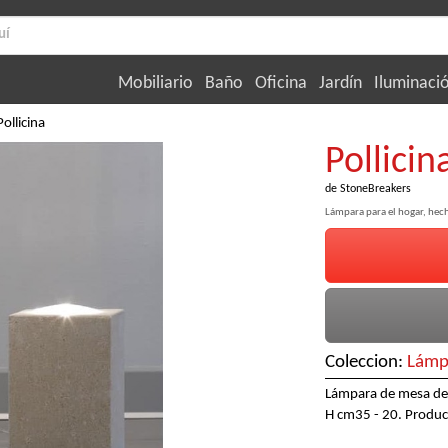
Mobiliario
Baño
Oficina
Jardín
Iluminaci
Pollicina
Pollicin
de
StoneBreakers
Lámpara para el hogar, hec
Coleccion:
Lámp
Lámpara de mesa de p
H cm35 - 20. Produce 