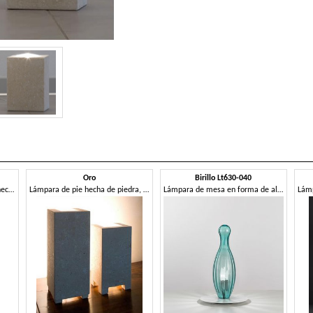
Oro
Birillo Lt630-040
Lámpara de suelo o la mesa, hecha de piedra tallada
Lámpara de pie hecha de piedra, luz incandescente
Lámpara de mesa en forma de alfiler