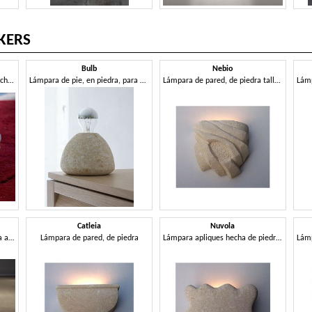
KERS
Bulb
Nebio
Pequeña lámpara de mesa, hecha de piedra
Lámpara de pie, en piedra, para el estudio y la casa
Lámpara de pared, de piedra tallada
Catleia
Nuvola
Lámpara hecha de piedra, para al aire libre
Lámpara de pared, de piedra
Lámpara apliques hecha de piedra blanca de Vicenza