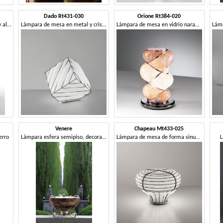
Dado Rt431-030
Orione Rt384-020
Lámparas de exterior en teca y aluminio.
Lámpara de mesa en metal y cristal blanco
Lámpara de mesa en vidrio naranja o rosa
Venere
Chapeau Mt433-025
erro
Lámpara esfera semipiso, decorado con cristal de Murano
Lámpara de mesa de forma sinuosa
L