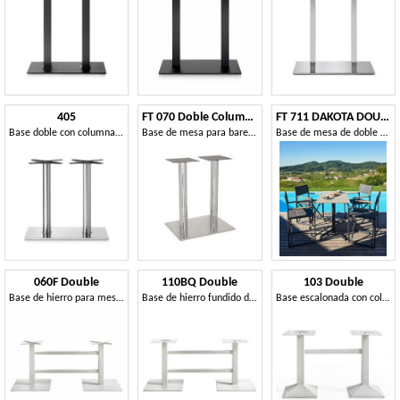
405
FT 070 Doble Columna
FT 711 DAKOTA DOUBLE
Base doble con columna cilíndrica
Base de mesa para bares y helados, acero inoxidable pulido
Base de mesa de doble columna
060F Double
110BQ Double
103 Double
Base de hierro para mesas contract
Base de hierro fundido doble
Base escalonada con columnas cuadradas