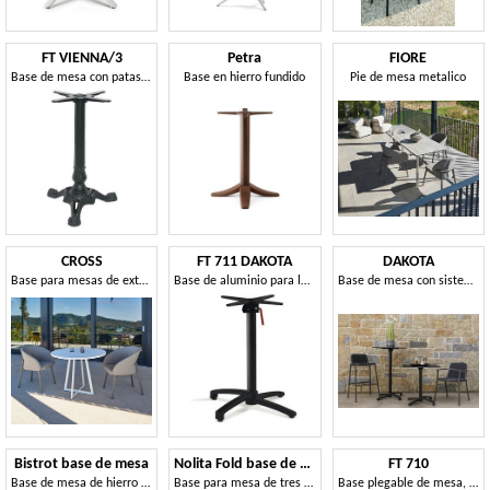
FT VIENNA/3
Petra
FIORE
Base de mesa con patas ajustables
Base en hierro fundido
Pie de mesa metalico
CROSS
FT 711 DAKOTA
DAKOTA
Base para mesas de exterior
Base de aluminio para la mesa, con el sistema abatible
Base de mesa con sistema de plegado
Bistrot base de mesa
Nolita Fold base de mesa
FT 710
Base de mesa de hierro fundido
Base para mesa de tres patas, con tapa abatible
Base plegable de mesa, de aluminio, para la barra de café