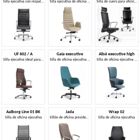
Silla ejecutiva con respaldo alto para la oficina
Silla ejecutiva de oficina con reposacabezas
Silla de cuero para oficina, con ruedas
UF 602 / A
Gaia executive
Alisè executive high
Silla ejecutiva ideal para oficinas
Silla de oficina ejecutiva con estilo moderno y minimalista.
Silla de oficina ejecutiva con respaldo alto
Aalborg Line 01 BK
Jada
Wrap 02
Silla de oficina ejecutiva
Sillón de oficina presidencial
Silla de oficina ejecutiva